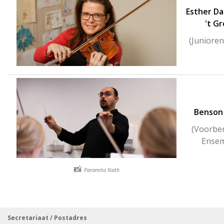
Esther D
't G
(Juniore
Benson
(Voorbe
Ensem
📸
Paramita Nath
Secretariaat / Postadres