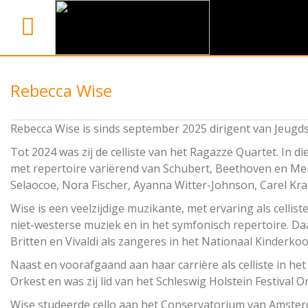
Rebecca Wise
Rebecca Wise is sinds september 2025 dirigent van Jeugds
Tot 2024 was zij de celliste van het Ragazze Quartet. In d
met repertoire variërend van Schubert, Beethoven en Men
Selaocoe, Nora Fischer, Ayanna Witter-Johnson, Carel Kra
Wise is een veelzijdige muzikante, met ervaring als celli
niet-westerse muziek en in het symfonisch repertoire. D
Britten en Vivaldi als zangeres in het Nationaal Kinderk
Naast en voorafgaand aan haar carrière als celliste in h
Orkest en was zij lid van het Schleswig Holstein Festival
Wise studeerde cello aan het Conservatorium van Amster