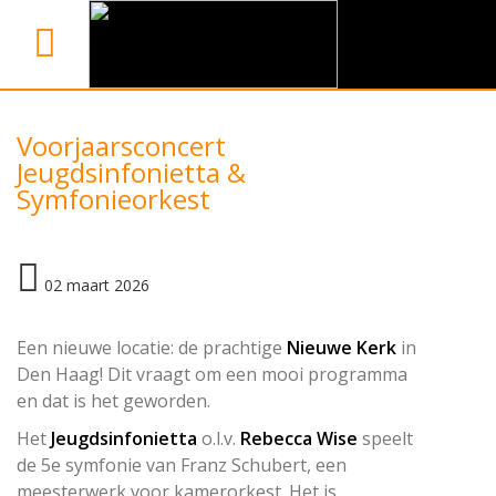
Voorjaarsconcert
Jeugdsinfonietta &
Symfonieorkest
02 maart 2026
Een nieuwe locatie: de prachtige
Nieuwe Kerk
in
Den Haag! Dit vraagt om een mooi programma
en dat is het geworden.
Het
Jeugdsinfonietta
o.l.v.
Rebecca Wise
speelt
de 5e symfonie van Franz Schubert, een
meesterwerk voor kamerorkest. Het is