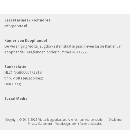
Secretariaat / Postadres
info
@viotta.nl
Kamer van Koophandel
De Vereniging Viotta Jeugdorkesten staat ingeschreven bij de Kamer van
Koophandel Haaglanden onder nummer 40412225.
Bankrelatie
NL21INGB0006172819
t.n.v. Viotta Jeugdorkest
Den Haag
Social Media
Copyright © 2016-2026 Viotta Jeugdorkesten. Alle rechten voorbehouden. |
Disclaimer
|
Privacy Statement
| Webdesign:
van 't leven
producties
.